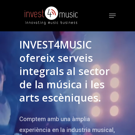
INVEST4MUSIC
ofereix serveis
integrals al sector
de la música i les
arts escèniques.
Comptem amb una àmplia
experiència en la industria musical,